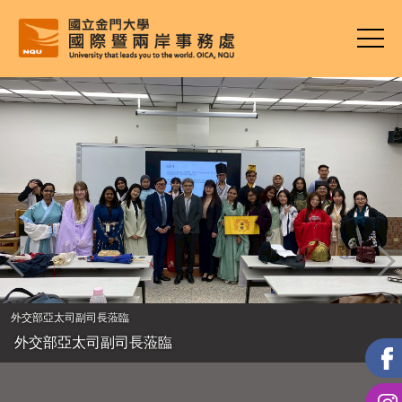
跳
到
主
要
內
容
區
外交部亞太司副司長蒞臨
外交部亞太司副司長蒞臨