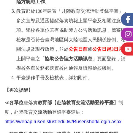
陸方統戰工作
。
教育
部於108年建置「赴陸教育交流活動登錄平臺」，
多次宣導及通函提醒落實填報上開平臺及相關注意事
項。學校各單位若有協助陸方公告活動訊息，應審慎
檢核是否符合臺灣地區與大陸地區人民關係條例、相
關法規及現行政策，並於
公告日前
或
公告日起3日內
至
上開平臺之「
協助公告陸方活動訊息
」頁面登錄，請
學校各單位務必落實校內通報及填報檢核機制。
平臺操作手冊及檢核表，詳如附件。
【再次提醒】
📣
各單位
應落實
教育部
【
赴陸教育交流活動登錄平臺
】制
度，赴陸教育交流活動登錄平臺連結：
https://webap.rusen.stust.edu.tw/Rusenshort/Login.aspx