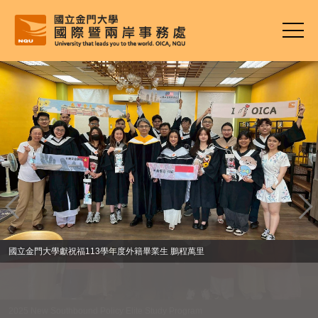
跳
到
主
要
內
容
區
國立金門大學獻祝福113學年度外籍畢業生 鵬程萬里
2025 New Southbound Policy Elite Study Program