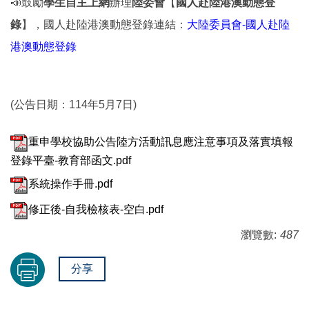
📣鼓勵
學生自主上網
辦理
陸委會
【
國人赴陸港澳動態登
錄
】，國人赴陸港澳動態登錄連結：
大陸委員會-國人赴陸
港澳動態登錄
(公告日期：114年5月7日)
重申學校協助公告陸方活動訊息應注意事項及落實填報
登錄平臺-教育部函文.pdf
系統操作手冊.pdf
修正後-自我檢核表-空白.pdf
瀏覽數:
487
分享