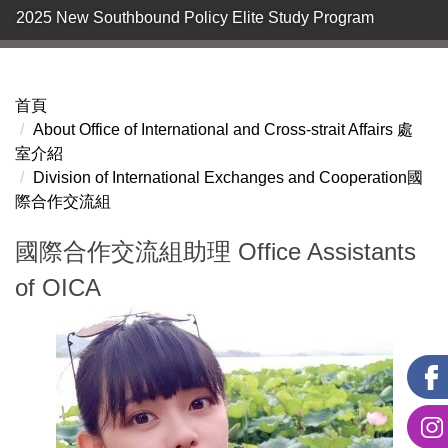
2025 New Southbound Policy Elite Study Program
首頁
About Office of International and Cross-strait Affairs 處
室介紹
Division of International Exchanges and Cooperation國
際合作交流組
國際合作交流組助理 Office Assistants
of OICA