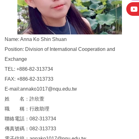
Name: Anna Ko Shin Shuan
Position: Division of International Cooperation and
Exchange
TEL: +886-82-313734
FAX: +886-82-313733
E-mail:annako1017@nqu.edu.tw
姓 名：許欣萱
職 稱：行政助理
聯絡電話：082-313734
傳真號碼：082-313733
電子信箱：annako1017@nqu.edu.tw