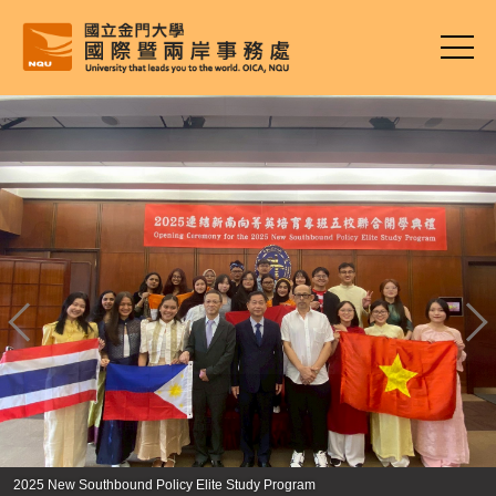
跳
到
主
要
內
容
區
2025 New Southbound Policy Elite Study Program